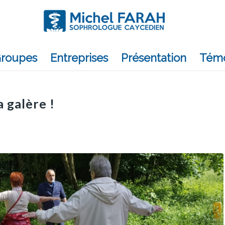
roupes
Entreprises
Présentation
Tém
 galère !