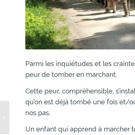
Parmi les inquiétudes et les craintes
peur de tomber en marchant.
Cette peur, compréhensible, s’insta
qu’on est déjà tombé une fois et/
À partir de quel âge un
nos pas.
enfant peut-il
pratiquer la
sophrologie ?
Un enfant qui apprend à marcher t